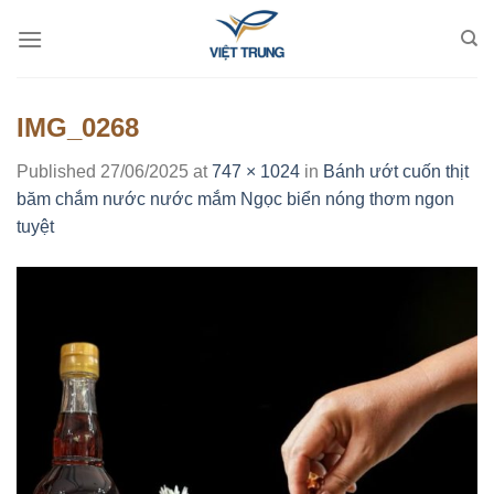
Skip
to
content
IMG_0268
Published
27/06/2025
at
747 × 1024
in
Bánh ướt cuốn thịt
băm chắm nước nước mắm Ngọc biển nóng thơm ngon
tuyệt