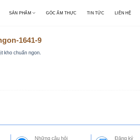
SẢN PHẨM
GÓC ẨM THỰC
TIN TỨC
LIÊN HỆ
ngon-1641-9
ịt kho chuẩn ngon.
Những câu hỏi
Đăng ký