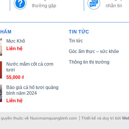
thường gặp
nhận tin
PHẨM
TIN TỨC
Tin tức
Mực Khô
Liên hệ
Góc ẩm thực – sức khỏe
Thông tin thị trường
Nước mắm cốt cá cơm
tươi
55,000
₫
Báo giá cá hố tươi quảng
bình năm 2024
Liên hệ
 quyền thuộc về Nuocmamquangbinh.com
Thiết kế và duy trì bởi
Web