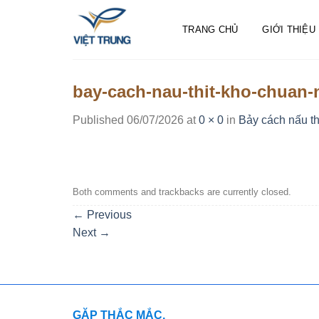
Skip
to
TRANG CHỦ
GIỚI THIỆU
content
bay-cach-nau-thit-kho-chuan-
Published
06/07/2026
at
0 × 0
in
Bảy cách nấu th
Both comments and trackbacks are currently closed.
←
Previous
Next
→
GẶP THẮC MẮC,