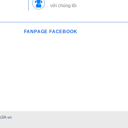
với chúng tôi
FANPAGE FACEBOOK
3A.vn