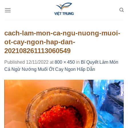
Skip
to
content
cach-lam-mon-ca-ngu-nuong-muoi-
ot-cay-ngon-hap-dan-
202108261113060549
Published
12/11/2022
at
800 × 450
in
Bí Quyết Làm Món
Cá Ngừ Nướng Muối Ớt Cay Ngon Hấp Dẫn