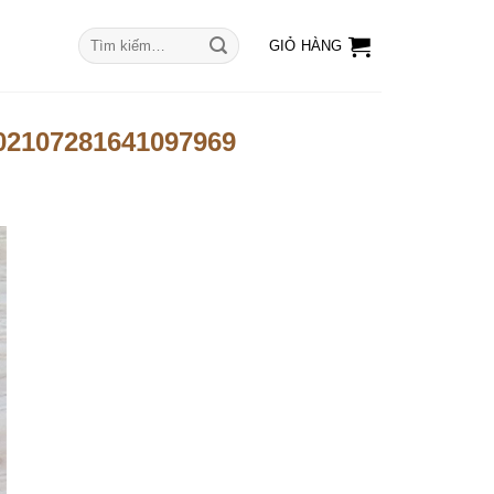
Tìm
GIỎ HÀNG
kiếm:
202107281641097969