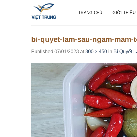
Skip
to
TRANG CHỦ
GIỚI THIỆU
content
bi-quyet-lam-sau-ngam-mam-to
Published
07/01/2023
at
800 × 450
in
Bí Quyết 