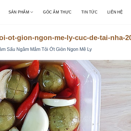
SẢN PHẨM
GÓC ẨM THỰC
TIN TỨC
LIÊN HỆ
i-ot-gion-ngon-me-ly-cuc-de-tai-nha-
Làm Sấu Ngâm Mắm Tỏi Ớt Giòn Ngon Mê Ly