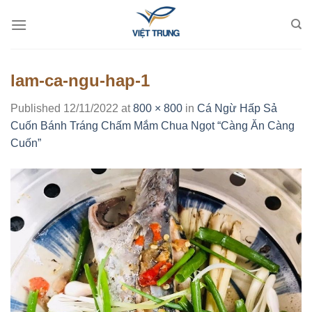
Skip
to
content
lam-ca-ngu-hap-1
Published
12/11/2022
at
800 × 800
in
Cá Ngừ Hấp Sả
Cuốn Bánh Tráng Chấm Mắm Chua Ngọt “Càng Ăn Càng
Cuốn”