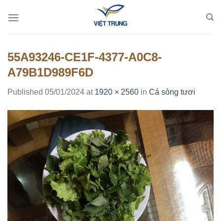
Skip
to
content
55A93246-CE1F-4377-A0C8-
A79B1D989F6D
Published
05/01/2024
at
1920 × 2560
in
Cá sòng tươi