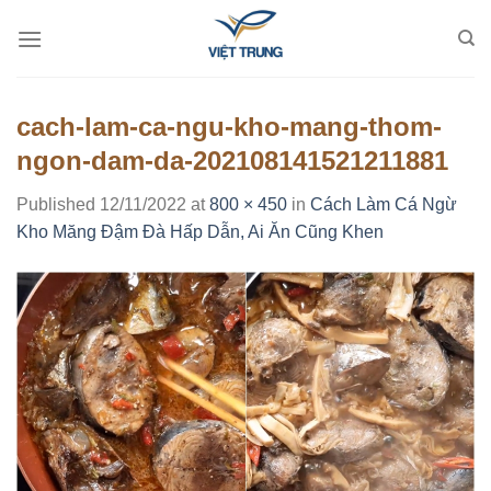
Skip
to
content
cach-lam-ca-ngu-kho-mang-thom-
ngon-dam-da-202108141521211881
Published
12/11/2022
at
800 × 450
in
Cách Làm Cá Ngừ
Kho Măng Đậm Đà Hấp Dẫn, Ai Ăn Cũng Khen