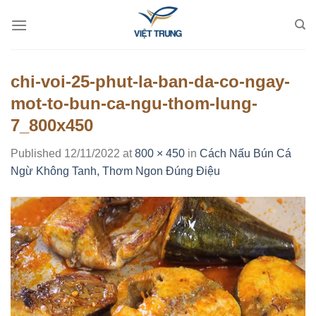
Skip
to
content
chi-voi-25-phut-la-ban-da-co-ngay-
mot-to-bun-ca-ngu-thom-lung-
7_800x450
Published
12/11/2022
at
800 × 450
in
Cách Nấu Bún Cá
Ngừ Không Tanh, Thơm Ngon Đúng Điệu