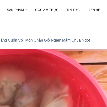
SẢN PHẨM
GÓC ẨM THỰC
TIN TỨC
LIÊN HỆ
àng Cuốn Với Món Chân Giò Ngâm Mắm Chua Ngọt