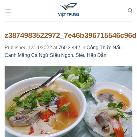
Skip
to
content
z3874983522972_7e46b396715546c96d
Published
12/11/2022
at
760 × 442
in
Công Thức Nấu
Canh Măng Cá Ngừ Siêu Ngon, Siêu Hấp Dẫn