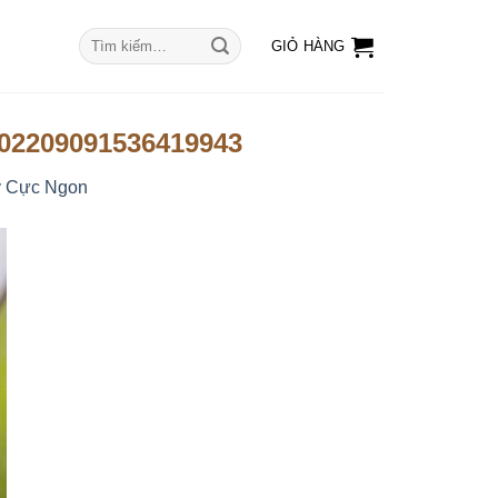
Tìm
GIỎ HÀNG
kiếm:
202209091536419943
y Cực Ngon