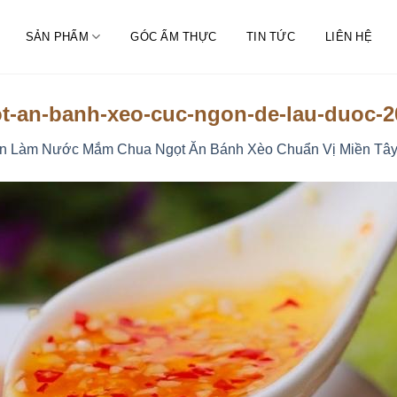
SẢN PHẨM
GÓC ẨM THỰC
TIN TỨC
LIÊN HỆ
-an-banh-xeo-cuc-ngon-de-lau-duoc-
 Làm Nước Mắm Chua Ngọt Ăn Bánh Xèo Chuẩn Vị Miền Tâ