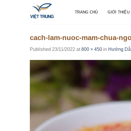
Skip
to
TRANG CHỦ
GIỚI THIỆU
content
cach-lam-nuoc-mam-chua-ngot
Published
23/11/2022
at
800 × 450
in
Hướng Dẫn