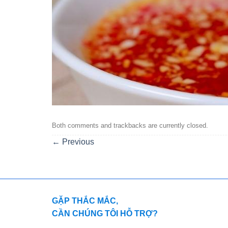
Both comments and trackbacks are currently closed.
←
Previous
GẶP THẮC MẮC,
CẦN CHÚNG TÔI HỖ TRỢ?