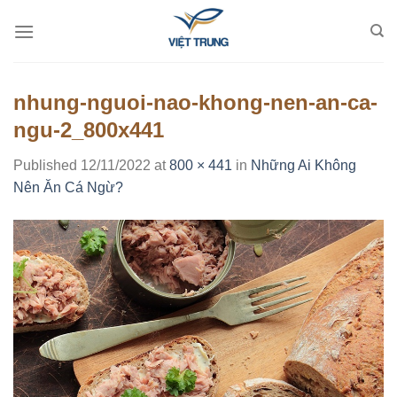
Skip
to
content
nhung-nguoi-nao-khong-nen-an-ca-
ngu-2_800x441
Published
12/11/2022
at
800 × 441
in
Những Ai Không
Nên Ăn Cá Ngừ?