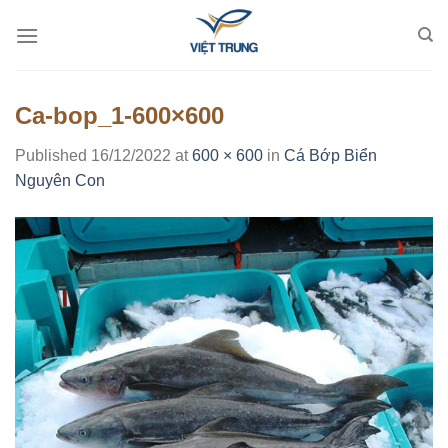
Skip
to
content
Ca-bop_1-600×600
Published
16/12/2022
at
600 × 600
in
Cá Bớp Biển
Nguyên Con