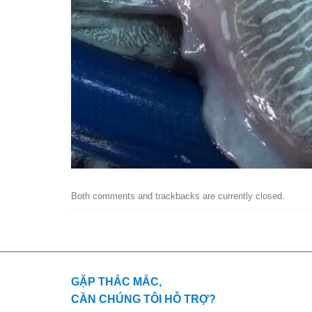
Both comments and trackbacks are currently closed.
GẶP THẮC MẮC,
CẦN CHÚNG TÔI HỖ TRỢ?