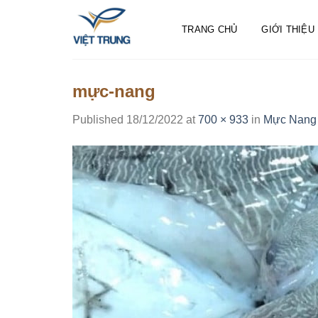
Skip
to
TRANG CHỦ
GIỚI THIỆU
content
mực-nang
Published
18/12/2022
at
700 × 933
in
Mực Nang