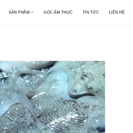
SẢN PHẨM
GÓC ẨM THỰC
TIN TỨC
LIÊN HỆ