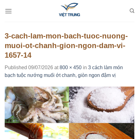
Skip
to
content
3-cach-lam-mon-bach-tuoc-nuong-
muoi-ot-chanh-gion-ngon-dam-vi-
1657-14
Published
09/07/2026
at
800 × 450
in
3 cách làm món
bạch tuộc nướng muối ớt chanh, giòn ngon đậm vị