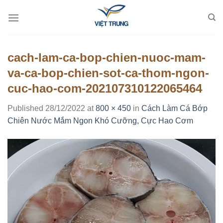
Skip
to
content
cach-lam-ca-bop-chien-nuoc-mam-
va-ca-bop-chien-sot-ca-thom-ngon-
cuc-hao-com-202107310122065464
Published
28/12/2022
at
800 × 450
in
Cách Làm Cá Bớp
Chiên Nước Mắm Ngon Khó Cưỡng, Cực Hao Cơm