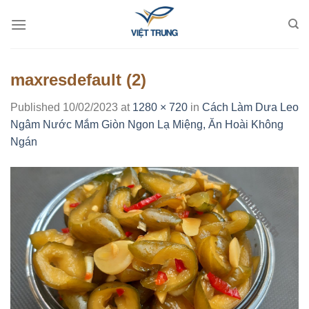
Skip
to
content
maxresdefault (2)
Published
10/02/2023
at
1280 × 720
in
Cách Làm Dưa Leo
Ngâm Nước Mắm Giòn Ngon Lạ Miệng, Ăn Hoài Không
Ngán