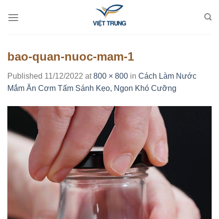
Skip
to
content
bao-quan-nuoc-mam-1
Published
11/12/2022
at
800 × 800
in
Cách Làm Nước
Mắm Ăn Cơm Tấm Sánh Kẹo, Ngon Khó Cưỡng