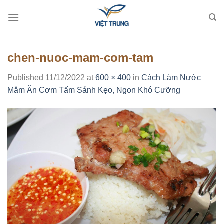
Skip
to
content
chen-nuoc-mam-com-tam
Published
11/12/2022
at
600 × 400
in
Cách Làm Nước
Mắm Ăn Cơm Tấm Sánh Kẹo, Ngon Khó Cưỡng