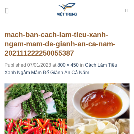
Skip
to
content
mach-ban-cach-lam-tieu-xanh-
ngam-mam-de-gianh-an-ca-nam-
202111222250055387
Published
07/01/2023
at
800 × 450
in
Cách Làm Tiêu
Xanh Ngâm Mắm Để Giành Ăn Cả Năm