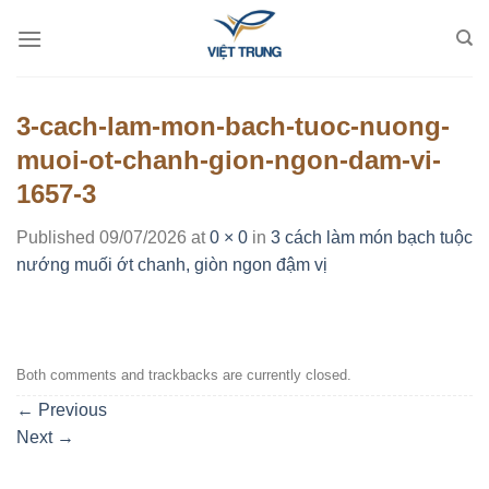
Skip
to
content
3-cach-lam-mon-bach-tuoc-nuong-
muoi-ot-chanh-gion-ngon-dam-vi-
1657-3
Published
09/07/2026
at
0 × 0
in
3 cách làm món bạch tuộc
nướng muối ớt chanh, giòn ngon đậm vị
Both comments and trackbacks are currently closed.
←
Previous
Next
→