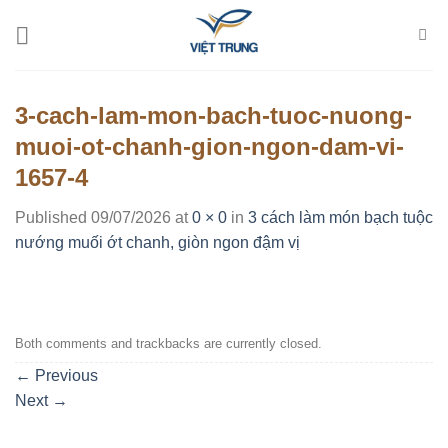
Skip
to
content
3-cach-lam-mon-bach-tuoc-nuong-
muoi-ot-chanh-gion-ngon-dam-vi-
1657-4
Published
09/07/2026
at
0 × 0
in
3 cách làm món bạch tuộc
nướng muối ớt chanh, giòn ngon đậm vị
Both comments and trackbacks are currently closed.
←
Previous
Next
→