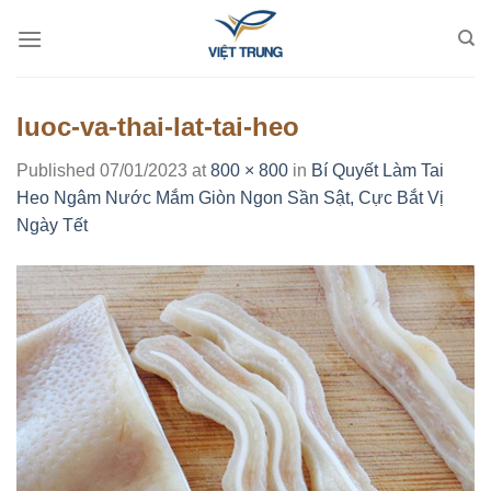
Skip
to
content
luoc-va-thai-lat-tai-heo
Published
07/01/2023
at
800 × 800
in
Bí Quyết Làm Tai
Heo Ngâm Nước Mắm Giòn Ngon Sần Sật, Cực Bắt Vị
Ngày Tết