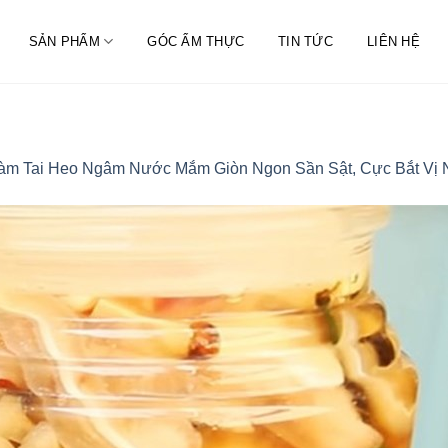
SẢN PHẨM
GÓC ẨM THỰC
TIN TỨC
LIÊN HỆ
Làm Tai Heo Ngâm Nước Mắm Giòn Ngon Sần Sật, Cực Bắt Vị 