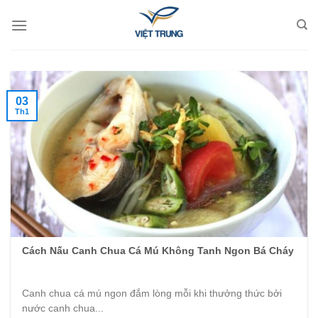
Skip
to
content
03
Th1
Cách Nấu Canh Chua Cá Mú Không Tanh Ngon Bá Cháy
Canh chua cá mú ngon đắm lòng mỗi khi thưởng thức bởi
nước canh chua...