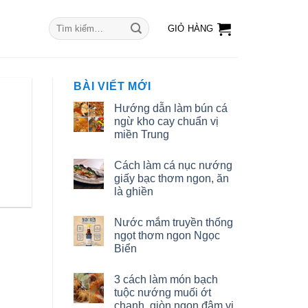
Tìm
GIỎ HÀNG
kiếm:
BÀI VIẾT MỚI
Hướng dẫn làm bún cá
ngừ kho cay chuẩn vị
miền Trung
Cách làm cá nục nướng
giấy bạc thơm ngon, ăn
là ghiền
Nước mắm truyền thống
ngọt thơm ngon Ngọc
Biển
3 cách làm món bạch
tuộc nướng muối ớt
chanh, giòn ngon đậm vị