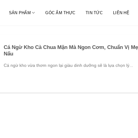
SẢN PHẨM
GÓC ẨM THỰC
TIN TỨC
LIÊN HỆ
Cá Ngừ Kho Cà Chua Mặn Mà Ngon Cơm, Chuẩn Vị Mẹ
Nấu
Cá ngừ kho vừa thơm ngon lại giàu dinh dưỡng sẽ là lựa chọn lý...