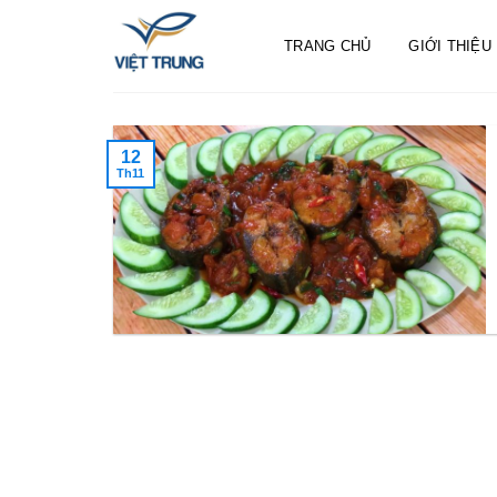
Skip
to
TRANG CHỦ
GIỚI THIỆU
content
12
Th11