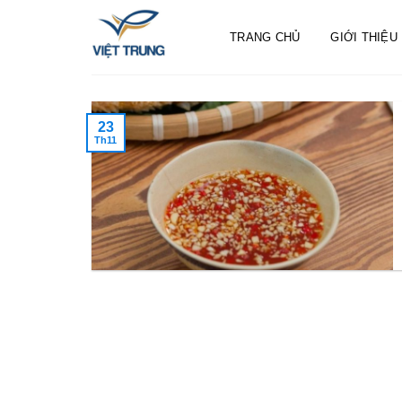
Skip
to
TRANG CHỦ
GIỚI THIỆU
content
23
Th11