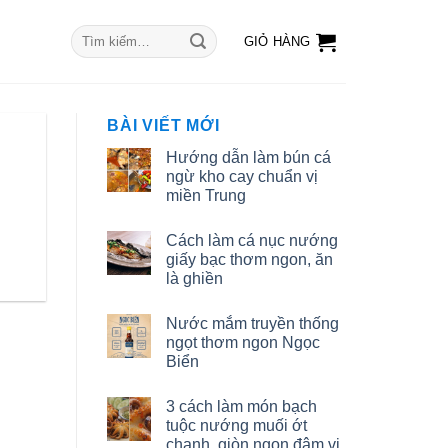
Tìm
GIỎ HÀNG
kiếm:
BÀI VIẾT MỚI
Hướng dẫn làm bún cá
ngừ kho cay chuẩn vị
miền Trung
Cách làm cá nục nướng
giấy bạc thơm ngon, ăn
là ghiền
Nước mắm truyền thống
ngọt thơm ngon Ngọc
Biển
3 cách làm món bạch
tuộc nướng muối ớt
chanh, giòn ngon đậm vị