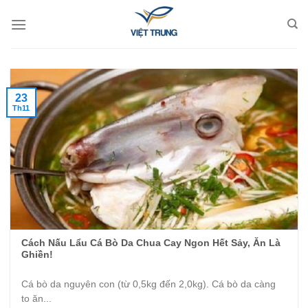
Skip
to
content
23
Th11
Cách Nấu Lẩu Cá Bò Da Chua Cay Ngon Hết Sảy, Ăn Là
Ghiền!
Cá bò da nguyên con (từ 0,5kg đến 2,0kg). Cá bò da càng
to ăn...