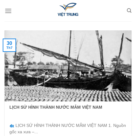
Skip
to
content
30
Th7
LỊCH SỬ HÌNH THÀNH NƯỚC MẮM VIỆT NAM
LỊCH SỬ HÌNH THÀNH NƯỚC MẮM VIỆT NAM 1. Nguồn
gốc xa xưa –...