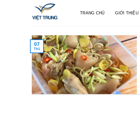
Skip
to
TRANG CHỦ
GIỚI THIỆU
content
07
Th1