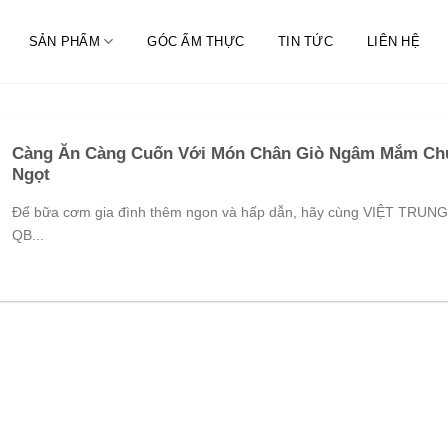
SẢN PHẨM
GÓC ẨM THỰC
TIN TỨC
LIÊN HỆ
Càng Ăn Càng Cuốn Với Món Chân Giò Ngâm Mắm Ch
Ngọt
Để bữa cơm gia đình thêm ngon và hấp dẫn, hãy cùng VIỆT TRUNG
QB...