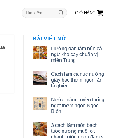
Tìm
GIỎ HÀNG
kiếm:
BÀI VIẾT MỚI
ua
Hướng dẫn làm bún cá
ngừ kho cay chuẩn vị
miền Trung
Cách làm cá nục nướng
giấy bạc thơm ngon, ăn
là ghiền
Nước mắm truyền thống
ngọt thơm ngon Ngọc
Biển
3 cách làm món bạch
tuộc nướng muối ớt
chanh, giòn ngon đậm vị