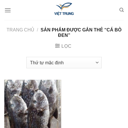
Skip
to
content
TRANG CHỦ
/
SẢN PHẨM ĐƯỢC GẮN THẺ “CÁ BÒ
ĐEN”
LỌC