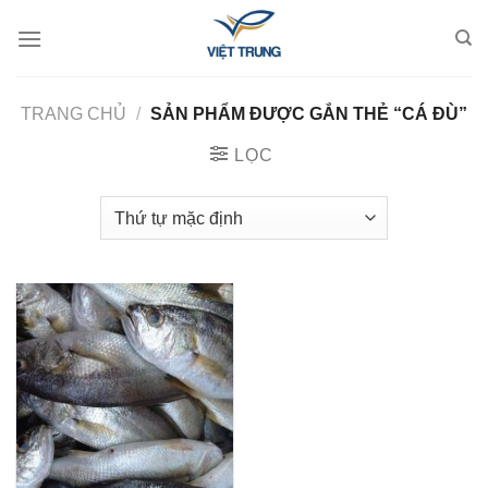
Skip
to
content
TRANG CHỦ
/
SẢN PHẨM ĐƯỢC GẮN THẺ “CÁ ĐÙ”
LỌC