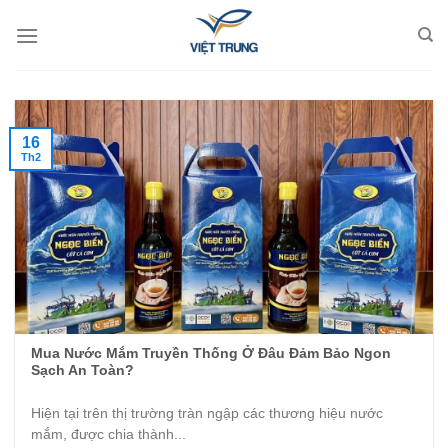
Skip
to
content
16
Th2
Mua Nước Mắm Truyền Thống Ở Đâu Đảm Bảo Ngon
Sạch An Toàn?
Hiện tại trên thị trường tràn ngập các thương hiệu nước
mắm, được chia thành...