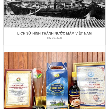
LỊCH SỬ HÌNH THÀNH NƯỚC MẮM VIỆT NAM
Th7 30, 2025