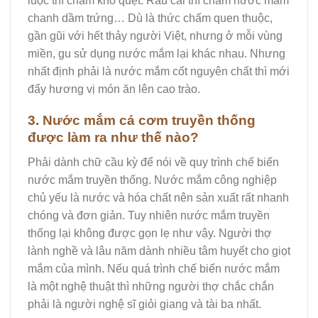
luộc thì chấm kho quẹt. Rau cải thì chấm nước mắm
chanh dầm trứng… Dù là thức chấm quen thuộc,
gần gũi với hết thảy người Việt, nhưng ở mỗi vùng
miền, gu sử dụng nước mắm lại khác nhau. Nhưng
nhất định phải là nước mắm cốt nguyên chất thì mới
đẩy hương vị món ăn lên cao trào.
3. Nước mắm cá cơm truyền thống
được làm ra như thế nào?
Phải dành chữ cầu kỳ để nói về quy trình chế biến
nước mắm truyền thống. Nước mắm công nghiệp
chủ yếu là nước và hóa chất nên sản xuất rất nhanh
chóng và đơn giản. Tuy nhiên nước mắm truyền
thống lại không được gọn lẹ như vậy. Người thợ
lành nghề và lâu năm dành nhiều tâm huyết cho giọt
mắm của mình. Nếu quá trình chế biến nước mắm
là một nghệ thuật thì những người thợ chắc chắn
phải là người nghệ sĩ giỏi giang và tài ba nhất.