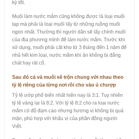
kỳ tốt.
Muối làm nước mắm cũng không được là loại muối
tạp mà phải là loại muối lấy từ những ruộng muối
ngon nhất. Thường thì người dân sẽ lấy chính muối
của địa phương mình để làm nước mắm. Trước khi
sử dụng, muối phải cất kho từ 3 tháng đến 1 năm để
nhả hết kim loại, nước mắm khi ăn không bị đắng
chát hay rát cổ.
Sau đó cá và muối sẽ trộn chung với nhau theo
tỷ lệ riêng của từng nơi rồi cho vào ủ chượp
Tỷ lệ ướp phổ biến nhất hiện nay là 3:1. Tuy nhiên
tỷ lệ vàng lại là 8:2. Với tỷ lệ 8:2 cho ra loại nước
mắm có độ đạm cao nhưng hương vị không bị quá
mặn, phù hợp với khẩu vị của phần đông người
Việt.