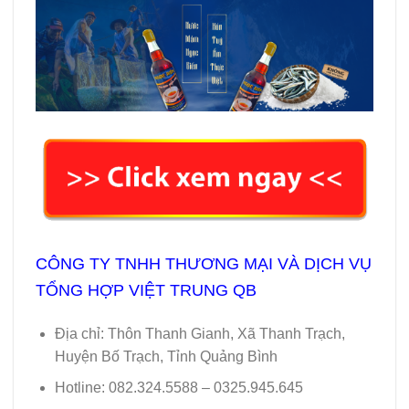
CÔNG TY TNHH THƯƠNG MẠI VÀ DỊCH VỤ
TỔNG HỢP VIỆT TRUNG QB
Địa chỉ
: Thôn Thanh Gianh, Xã Thanh Trạch,
Huyện Bố Trạch, Tỉnh Quảng Bình
Hotline
: 082.324.5588 – 0325.945.645